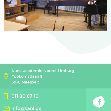
Kunstacademie Noord-Limburg
Toekomstlaan 9
3910 Neerpelt
011 80 87 10
info@kanl.be