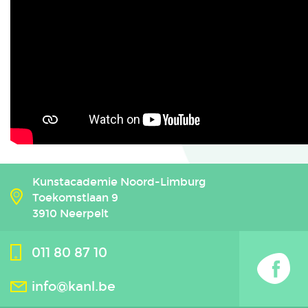
Kunstacademie Noord-Limburg
Toekomstlaan 9
3910 Neerpelt
011 80 87 10
info@kanl.be