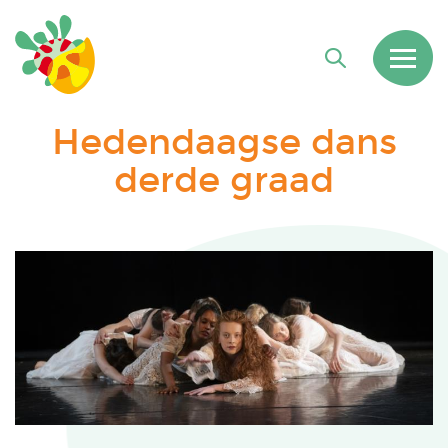
Hedendaagse dans
derde graad