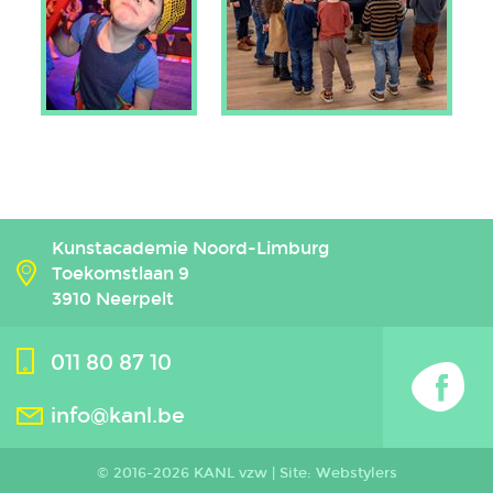
Kunstacademie Noord-Limburg
Toekomstlaan 9
3910 Neerpelt
011 80 87 10
info@kanl.be
© 2016-2026 KANL vzw |
Site: Webstylers