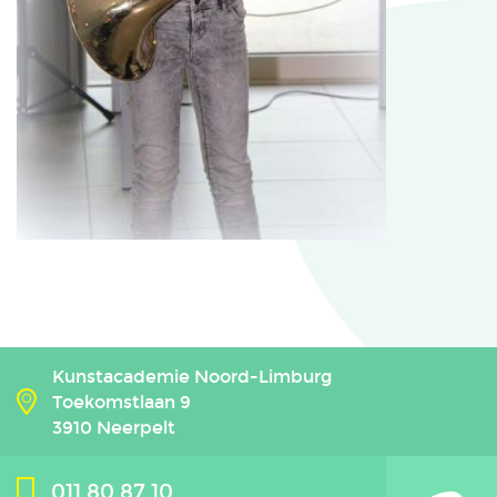
Kunstacademie Noord-Limburg
Toekomstlaan 9
3910 Neerpelt
011 80 87 10