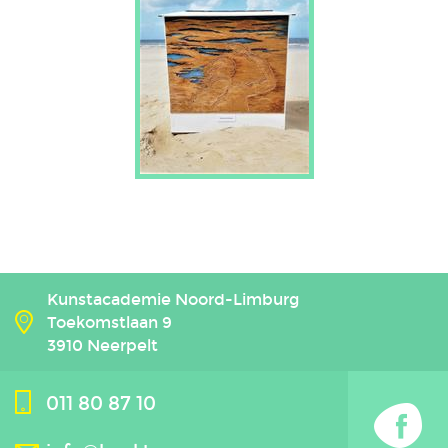
Kunstacademie Noord-Limburg
Toekomstlaan 9
3910 Neerpelt
011 80 87 10