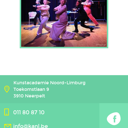
Kunstacademie Noord-Limburg
Toekomstlaan 9
3910 Neerpelt
011 80 87 10
info@kanl.be