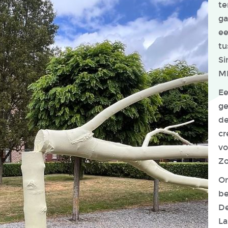
te
ga
ee
tu
Si
M
Ee
ge
de
cr
vo
Zo
On
be
De
La