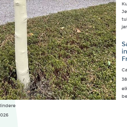
Ku
Je
tu
ja
S
i
F
Ca
38
el
be
indere
2026