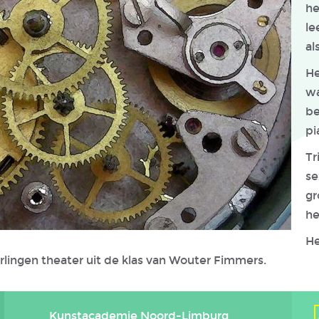
he
le
al
He
wa
be
pi
Tr
se
gr
he
He
rlingen theater uit de klas van Wouter Fimmers.
Kunstacademie Noord-Limburg