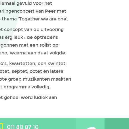
lemaal gevuld voor het
erlingenconcert van Peer met
s thema 'Together we are one'.
t concept van de uitvoering
s erg leuk : de optredens
gonnen met een solist op
ano, waarna een duet volgde.
io's, kwartetten, een kwintet,
xtet, septet, octet en latere
ote groep muzikanten maakten
t programma volledig.
t geheel werd ludiek aan
011 80 87 10