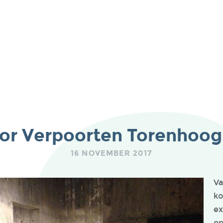
or Verpoorten Torenhoog 
16 NOVEMBER 2017
Va
ko
ex
op