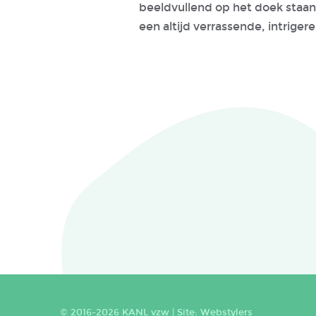
beeldvullend op het doek staa
een altijd verrassende, intrige
© 2016-2026 KANL vzw |
Site: Webstylers