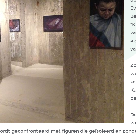
Ev
Be
“K
va
ei
va
Zo
we
sc
Ku
b
De
we
 wordt geconfronteerd met figuren die geïsoleerd en zond