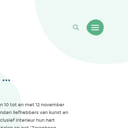
...
n 10 tot en met 12 november
nden liefhebbers van kunst en
clusief interieur hun hart
halen op het “Torenhoog