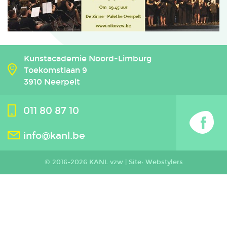
Kunstacademie Noord-Limburg
Toekomstlaan 9
3910 Neerpelt
011 80 87 10
info@kanl.be
© 2016-2026 KANL vzw |
Site: Webstylers